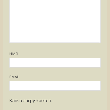
ИМЯ
EMAIL
Капча загружается...