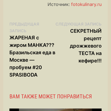
Источник:
fotokulinary.ru
Навигация
Сле
ПРЕДЫДУЩАЯ
СЛЕДУЮЩАЯ ЗАПИСЬ
Предыдущая
запи
СЕКРЕТНЫЙ
ЗАПИСЬ
по
запись:
ЖАРЕНАЯ с
рецепт
записям
жиром МАНКА???
дрожжевого
Бразильская еда в
ТЕСТА на
Москве —
кефире!!!
пробуем #20
SPASIBODA
ВАМ ТАКЖЕ МОЖЕТ ПОНРАВИТЬСЯ