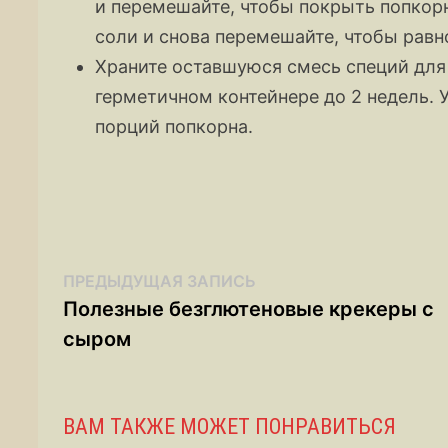
и перемешайте, чтобы покрыть попкорн. 
соли и снова перемешайте, чтобы рав
Храните оставшуюся смесь специй для
герметичном контейнере до 2 недель. 
порций попкорна.
Навигация
Предыдущая
ПРЕДЫДУЩАЯ ЗАПИСЬ
запись:
Полезные безглютеновые крекеры с
по
сыром
записям
ВАМ ТАКЖЕ МОЖЕТ ПОНРАВИТЬСЯ