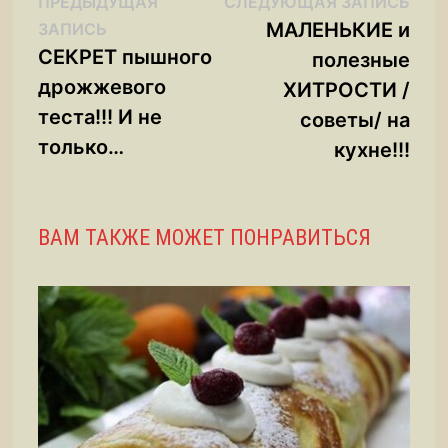
Навигация
Сле
ПРЕДЫДУЩАЯ
СЛЕДУЮЩАЯ ЗАПИСЬ
Предыдущая
запи
МАЛЕНЬКИЕ и
ЗАПИСЬ
по
запись:
СЕКРЕТ пышного
полезные
записям
дрожжевого
ХИТРОСТИ /
теста!!! И не
советы/ на
только…
кухне!!!
ВАМ ТАКЖЕ МОЖЕТ ПОНРАВИТЬСЯ