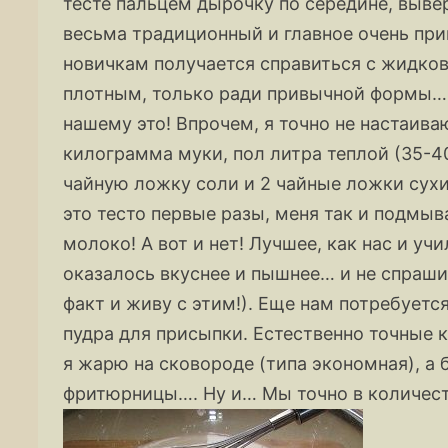
тесте пальцем дырочку по середине, выве
весьма традиционный и главное очень при
новичкам получается справиться с жидков
плотным, только ради привычной формы…, 
нашему это! Впрочем, я точно не настаива
килограмма муки, пол литра теплой (35-40
чайную ложку соли и 2 чайные ложки сухи
это тесто первые разы, меня так и подмыв
молоко! А вот и нет! Лучшее, как нас и уч
оказалось вкуснее и пышнее… и не спраши
факт и живу с этим!). Еще нам потребуетс
пудра для присыпки. Естественно точные 
я жарю на сковороде (типа экономная), а
фритюрницы…. Ну и… Мы точно в количеств