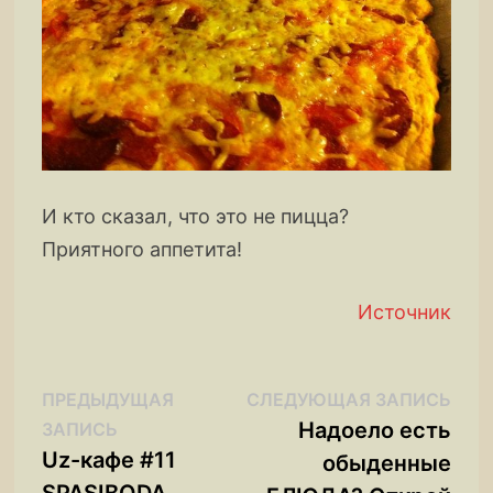
И кто сказал, что это не пицца?
Приятного аппетита!
Источник
Навигация
Сле
ПРЕДЫДУЩАЯ
СЛЕДУЮЩАЯ ЗАПИСЬ
Предыдущая
запи
Надоело есть
ЗАПИСЬ
по
запись:
Uz-кафе #11
обыденные
записям