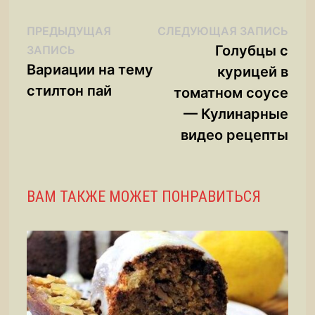
Навигация
Сле
ПРЕДЫДУЩАЯ
СЛЕДУЮЩАЯ ЗАПИСЬ
Предыдущая
запи
Голубцы с
ЗАПИСЬ
по
запись:
Вариации на тему
курицей в
записям
стилтон пай
томатном соусе
— Кулинарные
видео рецепты
ВАМ ТАКЖЕ МОЖЕТ ПОНРАВИТЬСЯ