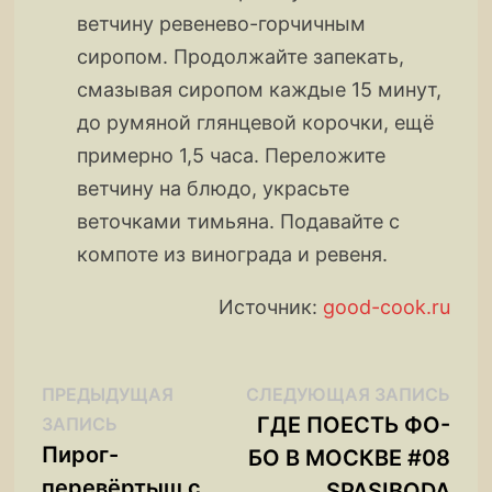
ветчину ревенево-горчичным
сиропом. Продолжайте запекать,
смазывая сиропом каждые 15 минут,
до румяной глянцевой корочки, ещё
примерно 1,5 часа. Переложите
ветчину на блюдо, украсьте
веточками тимьяна. Подавайте с
компоте из винограда и ревеня.
Источник:
good-cook.ru
Навигация
Сле
ПРЕДЫДУЩАЯ
СЛЕДУЮЩАЯ ЗАПИСЬ
Предыдущая
запи
ГДЕ ПОЕСТЬ ФО-
ЗАПИСЬ
по
запись:
Пирог-
БО В МОСКВЕ #08
записям
перевёртыш с
SPASIBODA